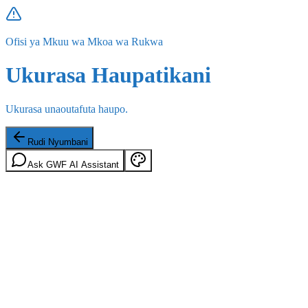
Ofisi ya Mkuu wa Mkoa wa Rukwa
Ukurasa Haupatikani
Ukurasa unaoutafuta haupo.
Rudi Nyumbani
Ask GWF AI Assistant