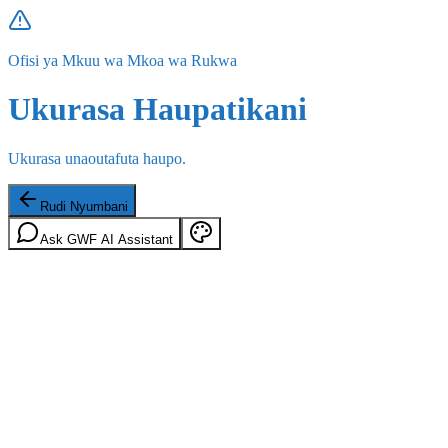
Ofisi ya Mkuu wa Mkoa wa Rukwa
Ukurasa Haupatikani
Ukurasa unaoutafuta haupo.
Rudi Nyumbani
Ask GWF AI Assistant