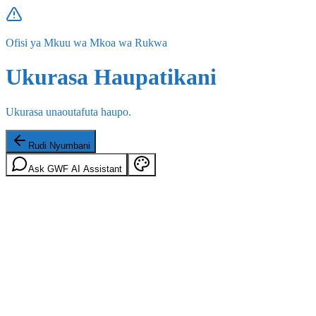
Ofisi ya Mkuu wa Mkoa wa Rukwa
Ukurasa Haupatikani
Ukurasa unaoutafuta haupo.
Rudi Nyumbani
Ask GWF AI Assistant