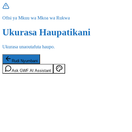
Ofisi ya Mkuu wa Mkoa wa Rukwa
Ukurasa Haupatikani
Ukurasa unaoutafuta haupo.
Rudi Nyumbani
Ask GWF AI Assistant