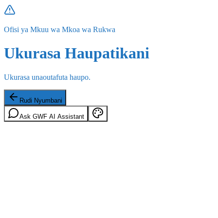
Ofisi ya Mkuu wa Mkoa wa Rukwa
Ukurasa Haupatikani
Ukurasa unaoutafuta haupo.
Rudi Nyumbani
Ask GWF AI Assistant