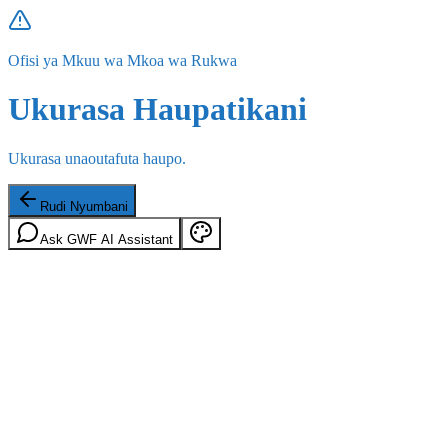
Ofisi ya Mkuu wa Mkoa wa Rukwa
Ukurasa Haupatikani
Ukurasa unaoutafuta haupo.
Rudi Nyumbani
Ask GWF AI Assistant