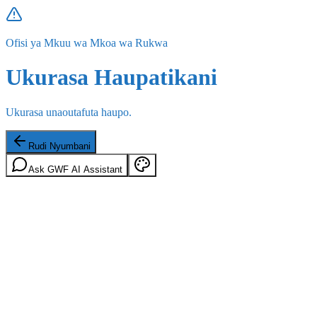
Ofisi ya Mkuu wa Mkoa wa Rukwa
Ukurasa Haupatikani
Ukurasa unaoutafuta haupo.
Rudi Nyumbani
Ask GWF AI Assistant