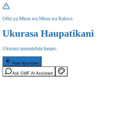
Ofisi ya Mkuu wa Mkoa wa Rukwa
Ukurasa Haupatikani
Ukurasa unaoutafuta haupo.
Rudi Nyumbani
Ask GWF AI Assistant