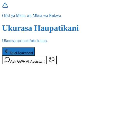
Ofisi ya Mkuu wa Mkoa wa Rukwa
Ukurasa Haupatikani
Ukurasa unaoutafuta haupo.
Rudi Nyumbani
Ask GWF AI Assistant