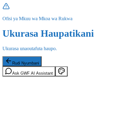
Ofisi ya Mkuu wa Mkoa wa Rukwa
Ukurasa Haupatikani
Ukurasa unaoutafuta haupo.
Rudi Nyumbani
Ask GWF AI Assistant