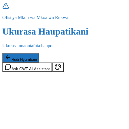
Ofisi ya Mkuu wa Mkoa wa Rukwa
Ukurasa Haupatikani
Ukurasa unaoutafuta haupo.
Rudi Nyumbani
Ask GWF AI Assistant